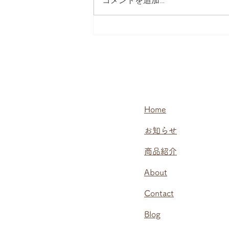
コメントを追加…
近々公開予定です。国産純粋はち
みつをご堪能ください。
Home
​お知らせ
商品紹介
About
Contact
​Blog