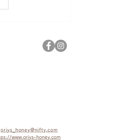
:
oriys_honey@nifty.com
tps://www.oriys-honey.com