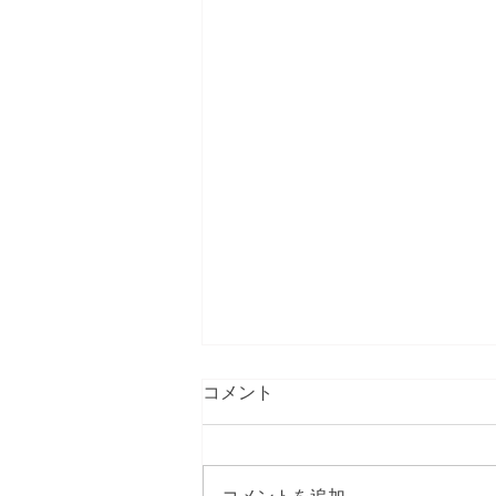
ネット ショップ開設につきま
コメント
して
大変お待たせしております。ネッ
トショップの準備が整いました。