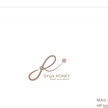
出演致しました。 こちらで、坂
寄アナウンサーが 食べている白
いはちみつ(菜の花)は 須賀川市
Nest ko.to.ri gardenさん のみの販売
となっておりますので よろしく
お願い致します。
MAIL​
HP:
ht