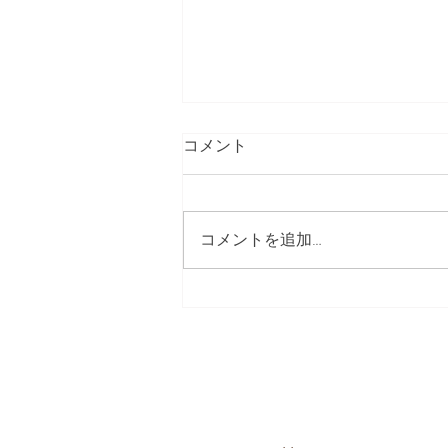
ネット ショップ開設につきま
コメント
して
大変お待たせしております。ネッ
トショップの準備が整いました。
コメントを追加…
近々公開予定です。国産純粋はち
みつをご堪能ください。