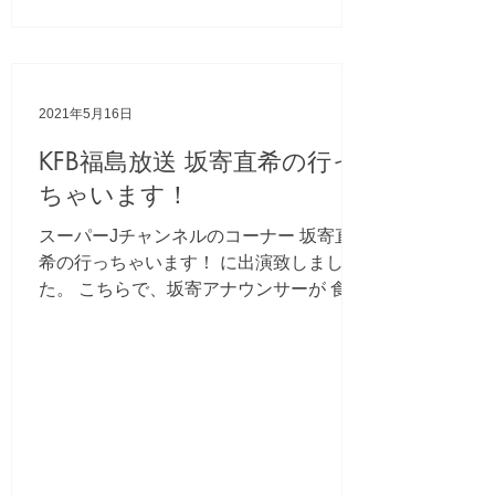
2021年5月16日
KFB福島放送 坂寄直希の行っ
ちゃいます！
スーパーJチャンネルのコーナー 坂寄直
希の行っちゃいます！ に出演致しまし
た。 こちらで、坂寄アナウンサーが 食べ
ている白いはちみつ(菜の花)は 須賀川市
Nest ko.to.ri gardenさん のみの販売とな
っておりますので よろしくお願い致しま
す。