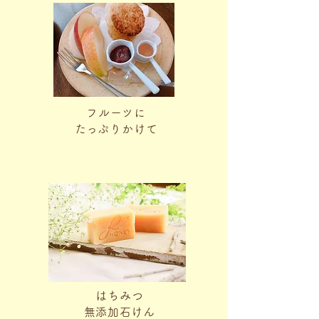
フルーツに
​たっぷりかけて
はちみつ
​無添加石けん